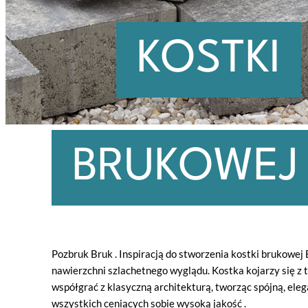
KOSTKI
BRUKOWEJ
Pozbruk Bruk . Inspiracją do stworzenia kostki brukowej
nawierzchni szlachetnego wyglądu. Kostka kojarzy się z t
współgrać z klasyczną architekturą, tworząc spójną, ele
wszystkich ceniących sobie wysoką jakość .