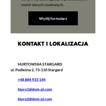
moich danych osobowych.
KONTAKT I LOKALIZACJA
HURTOWNIA STARGARD
ul. Podleśna 2, 73-110 Stargard
+48 884 933 144
biuro1@dom-pl.com
biuro2@dom-pl.com