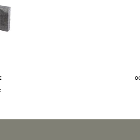
E
O
C