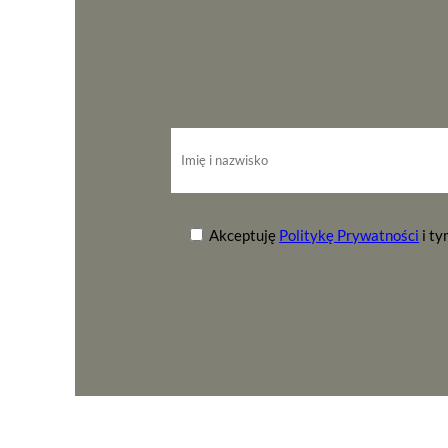
Akceptuję
Politykę Prywatności
i t