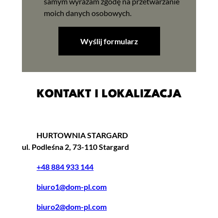
samym wyrażam zgodę na przetwarzanie
moich danych osobowych.
KONTAKT I LOKALIZACJA
HURTOWNIA STARGARD
ul. Podleśna 2, 73-110 Stargard
+48 884 933 144
biuro1@dom-pl.com
biuro2@dom-pl.com